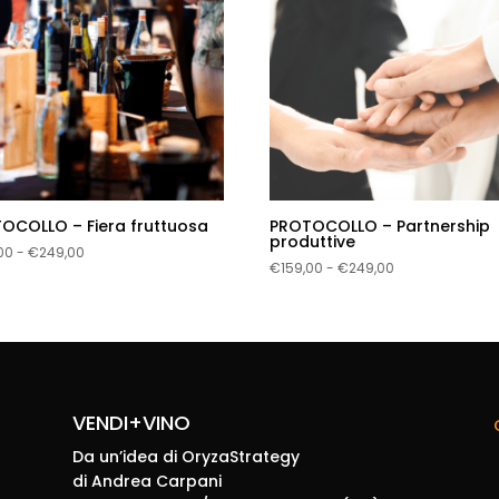
OCOLLO – Fiera fruttuosa
PROTOCOLLO – Partnership
produttive
Fascia
00
-
€
249,00
Fascia
€
159,00
-
€
249,00
di
di
prezzo:
prezzo:
da
da
€159,00
€159,00
a
a
€249,00
€249,00
VENDI+VINO
Da un’idea di OryzaStrategy
di Andrea Carpani