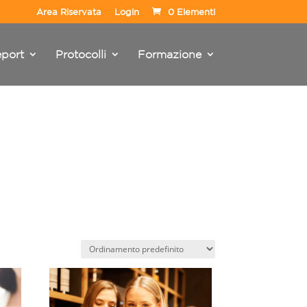
Area Riservata
Login
0 Elementi
port
Protocolli
Formazione