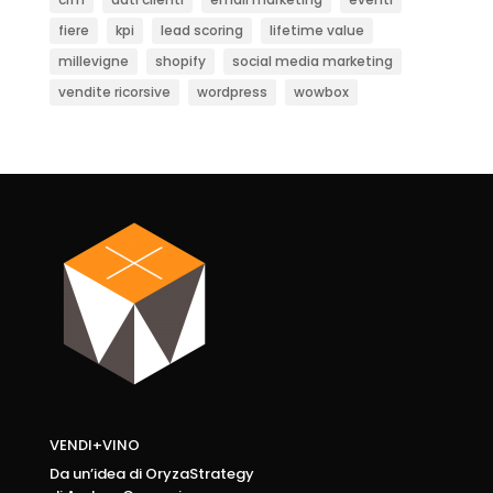
fiere
kpi
lead scoring
lifetime value
millevigne
shopify
social media marketing
vendite ricorsive
wordpress
wowbox
VENDI+VINO
Da un’idea di OryzaStrategy