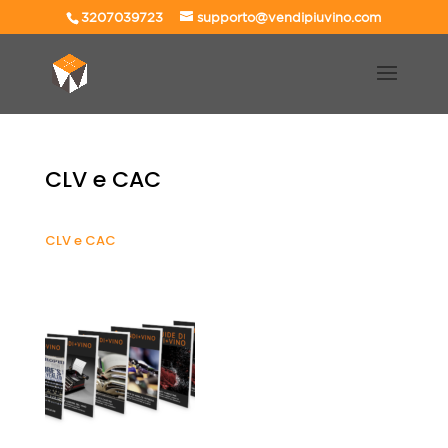
3207039723
supporto@vendipiuvino.com
CLV e CAC
CLV e CAC