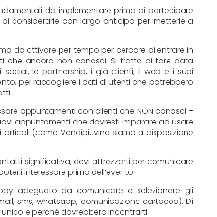
ondamentali da implementare prima di partecipare
ei di considerarle con largo anticipo per metterle a
ema da attivare per tempo per cercare di entrare in
nti che ancora non conosci. Si tratta di fare data
social, le partnership, i già clienti, il web e i suoi
nto, per raccogliere i dati di utenti che potrebbero
tti.
fissare appuntamenti con clienti che NON conosci –
 nuovi appuntamenti che dovresti imparare ad usare
i articoli (come Vendipiuvino siamo a disposizione
tatti significativa, devi attrezzarti per comunicare
oterli interessare prima dell’evento.
copy adeguato da comunicare e selezionare gli
mail, sms, whatsapp, comunicazione cartacea). Dì
i unico e perché dovrebbero incontrarti.