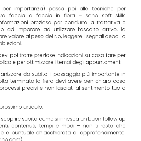
per importanza) passa poi alle tecniche per
iva faccia a faccia in fiera – sono soft skills
nformazioni preziose per condurre la trattativa e
sco ad imparare ad utilizzare l’ascolto attivo, la
e valore al peso dei No, leggere i segnali deboli o
obiezioni.
devi poi trarre preziose indicazioni su cosa fare per
lico e per ottimizzare i tempi degli appuntamenti.
ganizzare da subito il passaggio più importante in
olta terminata la fiera devi avere ben chiaro cosa
processi precisi e non lasciati al sentimento tuo o
prossimo articolo.
 scoprire subito come si innesca un buon follow up
nti, contenuti, tempi e modi – non ti resta che
le e puntuale chiacchierata di approfondimento.
vino.com).