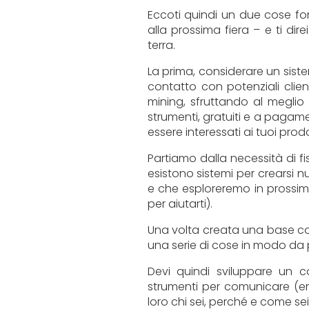
Eccoti quindi un due cose f
alla prossima fiera – e ti dir
terra.
La prima, considerare un sist
contatto con potenziali clie
mining, sfruttando al meglio i 
strumenti, gratuiti e a pagame
essere interessati ai tuoi prodo
Partiamo dalla necessità di 
esistono sistemi per crearsi
e che esploreremo in prossim
per aiutarti).
Una volta creata una base con
una serie di cose in modo da p
Devi quindi sviluppare un 
strumenti per comunicare (e
loro chi sei, perché e come se