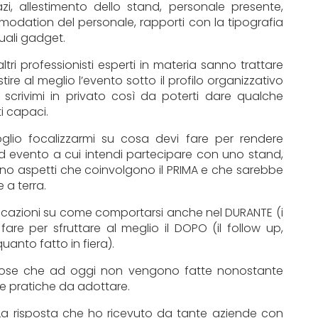
azi, allestimento dello stand, personale presente,
modation del personale, rapporti con la tipografia
uali gadget.
tri professionisti esperti in materia sanno trattare
ire al meglio l’evento sotto il profilo organizzativo
, scrivimi in privato così da poterti dare qualche
i capaci.
oglio focalizzarmi su cosa devi fare per rendere
d evento a cui intendi partecipare con uno stand,
no aspetti che coinvolgono il PRIMA e che sarebbe
a terra.
indicazioni su come comportarsi anche nel DURANTE (i
 fare per sfruttare al meglio il DOPO (il follow up,
anto fatto in fiera).
cose che ad oggi non vengono fatte nonostante
 pratiche da adottare.
a risposta che ho ricevuto da tante aziende con