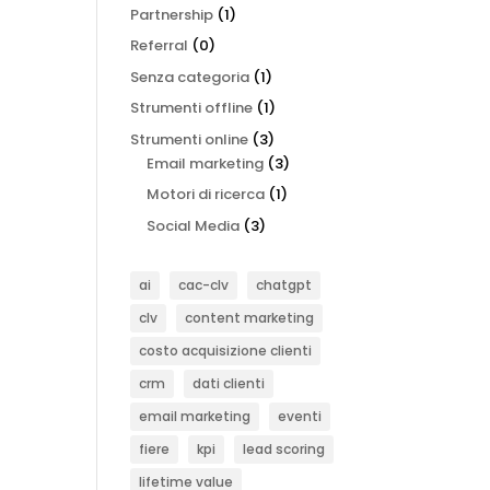
Partnership
(1)
Referral
(0)
Senza categoria
(1)
Strumenti offline
(1)
Strumenti online
(3)
Email marketing
(3)
Motori di ricerca
(1)
Social Media
(3)
ai
cac-clv
chatgpt
clv
content marketing
costo acquisizione clienti
crm
dati clienti
email marketing
eventi
fiere
kpi
lead scoring
lifetime value