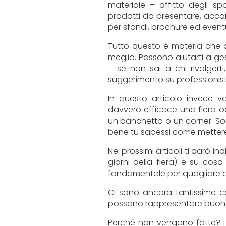
materiale – affitto degli sp
prodotti da presentare, acco
per sfondi, brochure ed event
Tutto questo è materia che al
meglio. Possono aiutarti a gest
– se non sai a chi rivolgerti
suggerimento su professionist
In questo articolo invece v
davvero efficace una fiera o
un banchetto o un corner. So
bene tu sapessi come mettere 
Nei prossimi articoli ti darò 
giorni della fiera) e su cosa
fondamentale per quagliare qu
Ci sono ancora tantissime 
possano rappresentare buone
Perché non vengono fatte? L