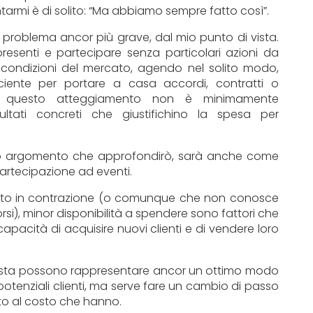
armi è di solito: “Ma abbiamo sempre fatto così”.
problema ancor più grave, dal mio punto di vista.
esenti e partecipare senza particolari azioni da
e condizioni del mercato, agendo nel solito modo,
ciente per portare a casa accordi, contratti o
Oggi questo atteggiamento non è minimamente
sultati concreti che giustifichino la spesa per
ro argomento che approfondirò, sarà anche come
partecipazione ad eventi.
ato in contrazione (o comunque che non conosce
rsi), minor disponibilità a spendere sono fattori che
capacità di acquisire nuovi clienti e di vendere loro
 vista possono rappresentare ancor un ottimo modo
potenziali clienti, ma serve fare un cambio di passo
tto al costo che hanno.