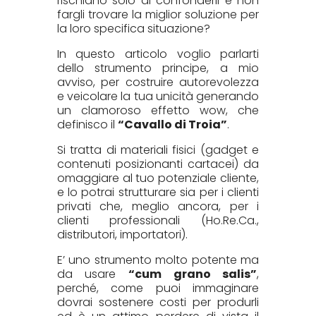
rischiano solo di confonderli e non
fargli trovare la miglior soluzione per
la loro specifica situazione?
In questo articolo voglio parlarti
dello strumento principe, a mio
avviso, per costruire autorevolezza
e veicolare la tua unicità generando
un clamoroso effetto wow, che
definisco il
“Cavallo di Troia”
.
Si tratta di materiali fisici (gadget e
contenuti posizionanti cartacei) da
omaggiare al tuo potenziale cliente,
e lo potrai strutturare sia per i clienti
privati che, meglio ancora, per i
clienti professionali (Ho.Re.Ca.,
distributori, importatori).
E’ uno strumento molto potente ma
da usare
“cum grano salis”
,
perché, come puoi immaginare
dovrai sostenere costi per produrli