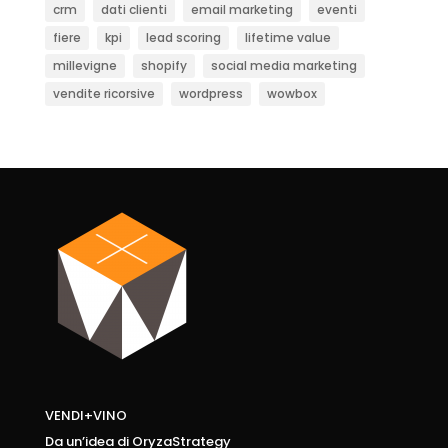
crm
dati clienti
email marketing
eventi
fiere
kpi
lead scoring
lifetime value
millevigne
shopify
social media marketing
vendite ricorsive
wordpress
wowbox
VENDI+VINO
Da un’idea di OryzaStrategy