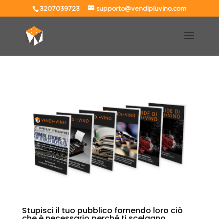
3207039723
supporto@vendipiuvino.com
Stupisci il tuo pubblico fornendo loro ciò
che è necessario perché ti scelgano