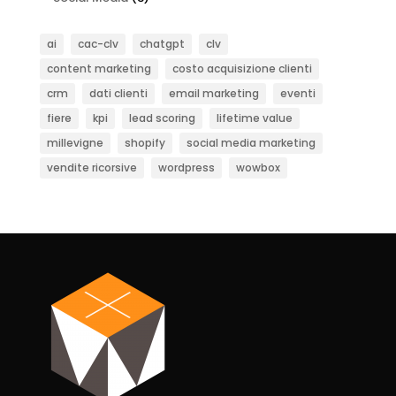
ai
cac-clv
chatgpt
clv
content marketing
costo acquisizione clienti
crm
dati clienti
email marketing
eventi
fiere
kpi
lead scoring
lifetime value
millevigne
shopify
social media marketing
vendite ricorsive
wordpress
wowbox