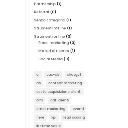
Partnership
(1)
Referral
(0)
Senza categoria
(1)
Strumenti offline
(1)
Strumenti online
(3)
Email marketing
(3)
Motori di ricerca
(1)
Social Media
(3)
ai
cac-clv
chatgpt
clv
content marketing
costo acquisizione clienti
crm
dati clienti
email marketing
eventi
fiere
kpi
lead scoring
lifetime value