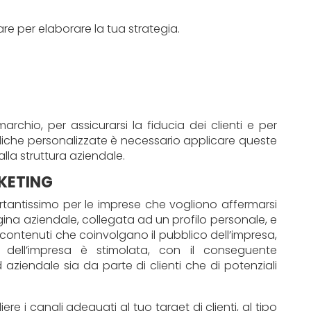
re per elaborare la tua strategia.
 marchio, per assicurarsi la fiducia dei clienti e per
odiche personalizzate è necessario applicare queste
lla struttura aziendale.
RKETING
rtantissimo per le imprese che vogliono affermarsi
gina aziendale, collegata ad un profilo personale, e
ontenuti che coinvolgano il pubblico dell’impresa,
 dell’impresa è stimolata, con il conseguente
 aziendale sia da parte di clienti che di potenziali
re i canali adeguati al tuo target di clienti, al tipo