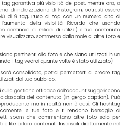
 tag garantiva più visibilità del post, mentre ora, a
itmo di indicizzazione di Instagram, potresti essere
 più di 9 tag. L’uso di tag con un numero alto di
 l’aumento della visibilità. Ricorda che usando
centinaia di milioni di utilizzi) il tuo contenuto
re visualizzato, sommerso dalla mole di altre foto e
ano pertinenti alla foto e che siano utilizzati in un
do il tag vedrai quante volte è stato utilizzato).
sarà consolidato, potrai permetterti di creare tag
lizzati dal tuo pubblico.
nti sulla gestione efficace dell’account suggeriscono
a didascalia del contenuto (in gergo caption). Può
oproducente ma in realtà non è così. Gli hashtag
icamente le tue foto e ti rendono bersaglio di
detti spam che commentano altre foto solo per
e like ai loro contenuti. Inseriscili direttamente nel