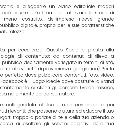
rchio e alleggerire un piano editoriale magari
 può essere un’ottima idea utilizzare le storie di
 meno costruito, dell’impresa riceve grande
bblico digitale, proprio per le sue caratteristiche
naturalezza.
sta per eccellenza. Questo Social si presta alla
pologie di contenuto: da contenuti di rilievo a
n pubblico decisamente variegato in termini di età,
(oltre alla varietà di provenienza geografica). Per la
go perfetto dove pubblicare contenuti, foto, video,
 Facebook è il luogo ideale dove costruire la Brand
antemente ai clienti gli elementi (valori, mission,
resa nella mente del consumatore.
e collegandola al tuo profilo personale e poi
ti rilevanti, che possano aiutare ed educare il tuo
ngarti troppo a parlare di te e della tua azienda o
 cerca di esaltare gli schemi cognitivi della tua