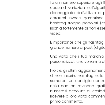
fa un numero superiore agli 11
causa di variazioni nell’algor
danneggiato dall’utilizzo di
caratteri invece garantisce
hashtag troppo popolari (con 
rischia fortemente di non esse
video.
È importante che gli hashtag si
grande numero di post (digitan
Una volta che il tuo marchio 
personalizzati che verranno uti
Inoltre, gli ultimi aggiorname
di non inserire hashtag nell
sembrarti un consiglio contr
nella caption rovinano graf
numerosi account di cosid
ricevere a loro volta commenti 
primo commento.