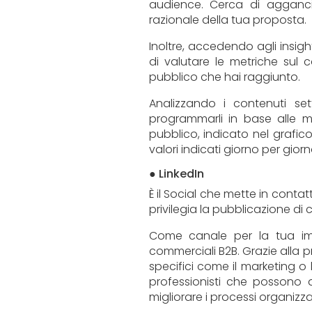
audience. Cerca di aggancia
razionale della tua proposta.
Inoltre, accedendo agli insight
di valutare le metriche sul 
pubblico che hai raggiunto.
Analizzando i contenuti s
programmarli in base alle me
pubblico, indicato nel grafic
valori indicati giorno per giorn
● LinkedIn
È il Social che mette in contat
privilegia la pubblicazione d
Come canale per la tua impr
commerciali B2B. Grazie alla 
specifici come il marketing o l
professionisti che possono 
migliorare i processi organizzat