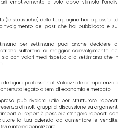
rli emotivamente e solo dopo stimola l’analisi
s (le statistiche) della tua pagina hai la possibilità
coinvolgimento dei post che hai pubblicato e sul
ettimana per settimana puoi anche decidere di
triche sull’orario di maggior coinvolgimento del
o sia con valori medi rispetto alla settimana che in
o.
to le figure professionali. Valorizza le competenze e
i contenuto legato a temi di economia e mercato.
esa può rivelarsi utile per strutturare rapporti
presenza di molti gruppi di discussione su argomenti
’import e l’export è possibile stringere rapporti con
aiutare la tua azienda ad aumentare le vendite,
ivi e internazionalizzare.