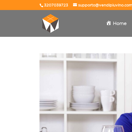
3207039723
supporto@vendipiuvino.co
Home