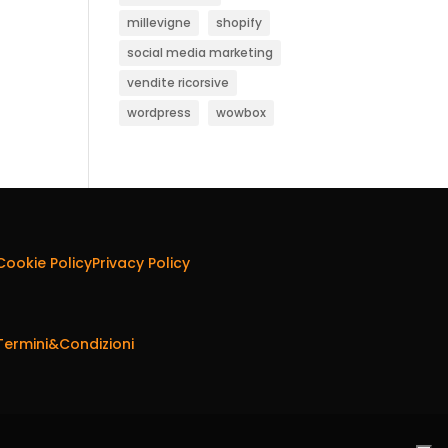
millevigne
shopify
social media marketing
vendite ricorsive
wordpress
wowbox
Cookie Policy
Privacy Policy
Termini&Condizioni