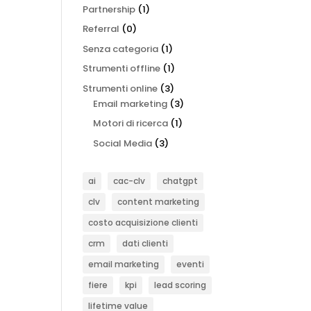
Partnership
(1)
Referral
(0)
Senza categoria
(1)
Strumenti offline
(1)
Strumenti online
(3)
Email marketing
(3)
Motori di ricerca
(1)
Social Media
(3)
ai
cac-clv
chatgpt
clv
content marketing
costo acquisizione clienti
crm
dati clienti
email marketing
eventi
fiere
kpi
lead scoring
lifetime value