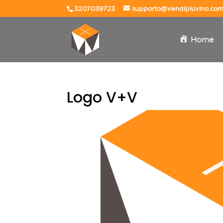
3207039723
supporto@vendipiuvino.co
Home
Logo V+V