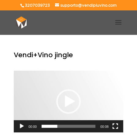
3207039723
supporto@vendipiuvino.com
Vendi+Vino jingle
Video
Player
00:00
00:08