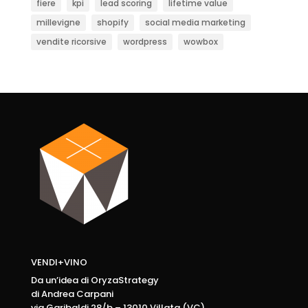
fiere
kpi
lead scoring
lifetime value
millevigne
shopify
social media marketing
vendite ricorsive
wordpress
wowbox
VENDI+VINO
Da un’idea di OryzaStrategy
di Andrea Carpani
via Garibaldi 28/b – 13010 Villata (VC)