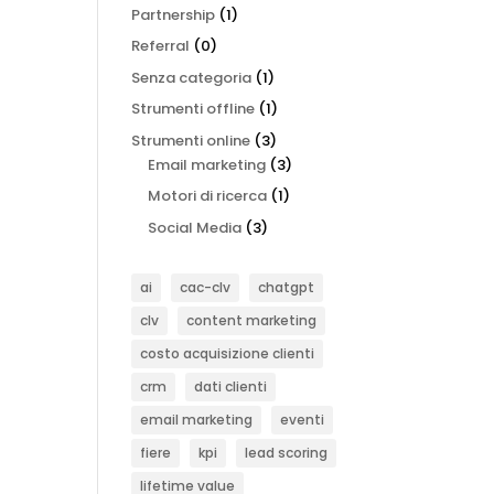
Partnership
(1)
Referral
(0)
Senza categoria
(1)
Strumenti offline
(1)
Strumenti online
(3)
Email marketing
(3)
Motori di ricerca
(1)
Social Media
(3)
ai
cac-clv
chatgpt
clv
content marketing
costo acquisizione clienti
crm
dati clienti
email marketing
eventi
fiere
kpi
lead scoring
lifetime value