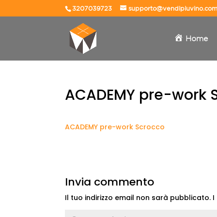
3207039723
supporto@vendipiuvino.co
Home
ACADEMY pre-work 
ACADEMY pre-work Scrocco
Invia commento
Il tuo indirizzo email non sarà pubblicato.
I