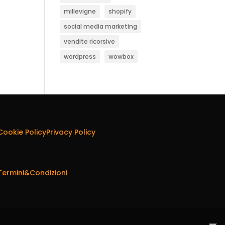
millevigne
shopify
social media marketing
vendite ricorsive
wordpress
wowbox
Cookie Policy
Privacy Policy
Termini&Condizioni