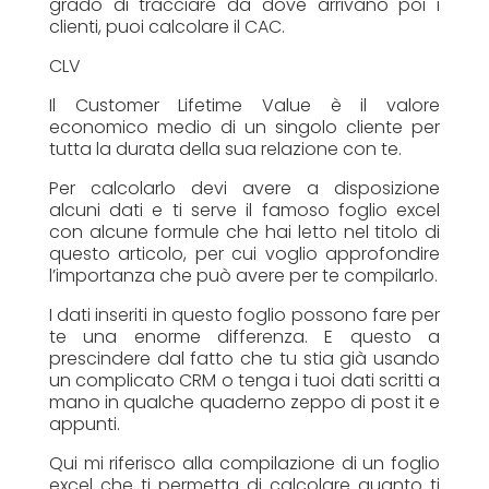
grado di tracciare da dove arrivano poi i
clienti, puoi calcolare il CAC.
CLV
Il Customer Lifetime Value è il valore
economico medio di un singolo cliente per
tutta la durata della sua relazione con te.
Per calcolarlo devi avere a disposizione
alcuni dati e ti serve il famoso foglio excel
con alcune formule che hai letto nel titolo di
questo articolo, per cui voglio approfondire
l’importanza che può avere per te compilarlo.
I dati inseriti in questo foglio possono fare per
te una enorme differenza. E questo a
prescindere dal fatto che tu stia già usando
un complicato CRM o tenga i tuoi dati scritti a
mano in qualche quaderno zeppo di post it e
appunti.
Qui mi riferisco alla compilazione di un foglio
excel che ti permetta di calcolare quanto ti