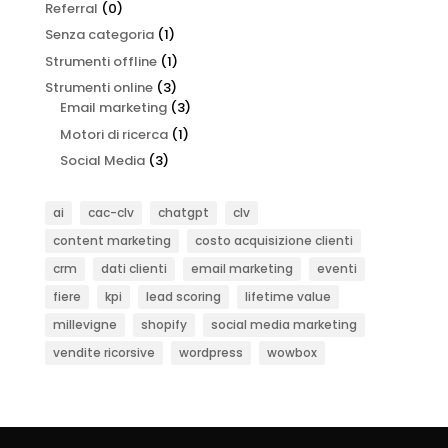
Referral
(0)
Senza categoria
(1)
Strumenti offline
(1)
Strumenti online
(3)
Email marketing
(3)
Motori di ricerca
(1)
Social Media
(3)
ai
cac-clv
chatgpt
clv
content marketing
costo acquisizione clienti
crm
dati clienti
email marketing
eventi
fiere
kpi
lead scoring
lifetime value
millevigne
shopify
social media marketing
vendite ricorsive
wordpress
wowbox